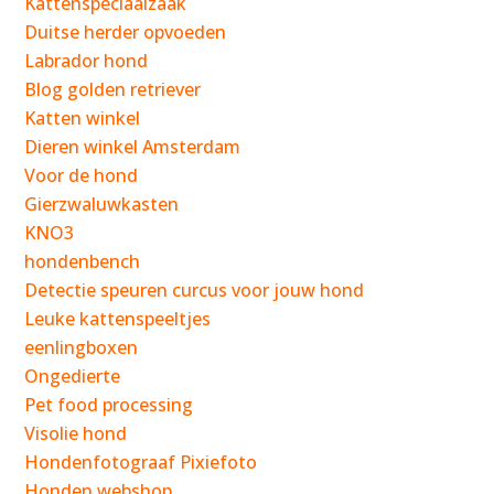
Kattenspeciaalzaak
Duitse herder opvoeden
Labrador hond
Blog golden retriever
Katten winkel
Dieren winkel Amsterdam
Voor de hond
Gierzwaluwkasten
KNO3
hondenbench
Detectie speuren curcus voor jouw hond
Leuke kattenspeeltjes
eenlingboxen
Ongedierte
Pet food processing
Visolie hond
Hondenfotograaf Pixiefoto
Honden webshop