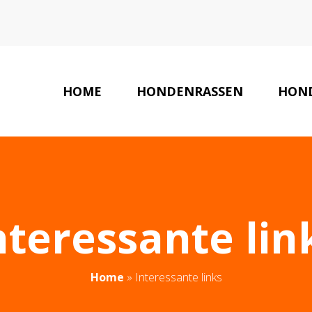
HOME
HONDENRASSEN
HON
nteressante lin
Home
»
Interessante links