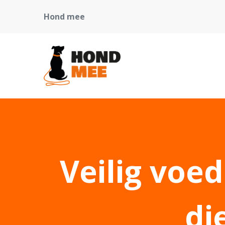
Hond mee
Veilig voe
di