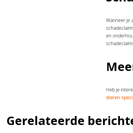
Wanneer je a
schadeclaims
en onderhoud
schadeclaims
Mee
Heb je inter
dieren speci
Gerelateerde bericht