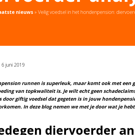
aatste nieuws
»
Veilig voedsel in het hondenpension: diervoer
p
6 juni 2019
pension runnen is superleuk, maar komt ook met een gr
eding van topkwaliteit is. Je wilt echt geen schadecla
 door giftig voedsel dat gegeten is in jouw hondenpensio
rkomen. In deze blog nemen we met je door wat je hebt 
edegen diervoerder an