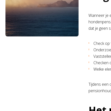
Wanneer je e
hondenpensio
dat je geen s
Check op v
Onderzoek
Vaststelle
Checken o
Welke ele
Tijdens een 
pensionhoude
Het 