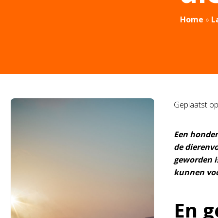
Home
»
L
Geplaatst o
Een honden
de dierenvo
geworden is
kunnen voo
En g