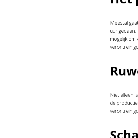
Meestal gaat
uur gedaan. 
mogelijk om v
verontreinig
Ruwe
Niet alleen 
de productie
verontreinigd
Sch