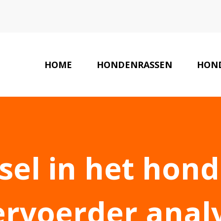
HOME
HONDENRASSEN
HON
dsel in het hon
ervoerder anal